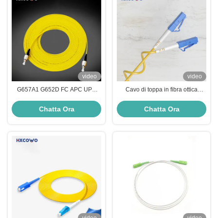
video
video
G657A1 G652D FC APC UPC
Cavo di toppa in fibra ottica
Simplex Cavo in fibra ottica Patch
corazzato SM/MM/OM3 G657A2
Rete Wiegand
FTTH Simplex per interni LC-LC
Chatta Ora
Chatta Ora