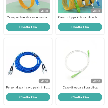
video
video
Cavo patch in fibra monomodale
Cavo di toppa in fibra ottica 1core
da 2,0 mm G657A1 Cavi patch in
HXCOWO SC/FC/LC/ST
fibra personalizzati da 3 m
APC/UPC a bassa perdita 9/125
Chatta Ora
Chatta Ora
SM SX 3M G657A
video
video
Personalizza il cavo patch in fibra
Cavo di toppa a fibra ottica
duplex simplex da FC/PC a
bianco LSZH SC/APC a perdita di
LC/UPC
inserzione bassa di SC/APC SM
Chatta Ora
Chatta Ora
9/125