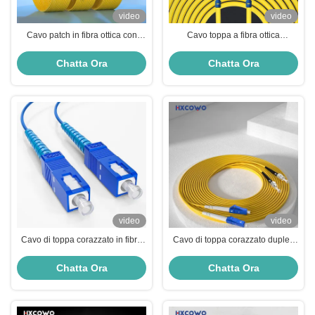
video
video
Cavo patch in fibra ottica con
Cavo toppa a fibra ottica
nucleo SM MM 1M 2M 3M UPC
corazzato G652D G657A1
APC 1 per rete Wifi
G657A2 HXCOWO Sc Sc UPC
Chatta Ora
Chatta Ora
APC della toppa
video
video
Cavo di toppa corazzato in fibra
Cavo di toppa corazzato duplex
blu SM 2,0 mm 3,0 mm 1M 2M 5M
giallo da 1,5 m HXCOWO 2,0 mm
10M per la rete FTTN
SM MM 9/125 LC/UPC a ST
Chatta Ora
Chatta Ora