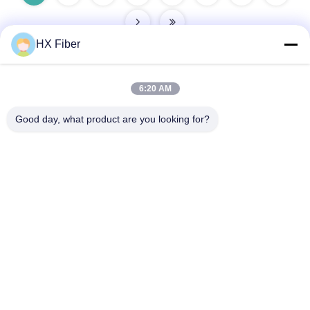
HX Fiber
6:20 AM
Contatto rapido
Good day, what product are you looking for?
Indirizzo
Edificio n.2, Gaoli 3rd Road, Tangxia Town, Dongguan, Cina
tel
86-0769-8772-9980
E-mail
sales@hxfiber.com
politica sulla riservatezza
|
Mappa del sito
| Cina Buona