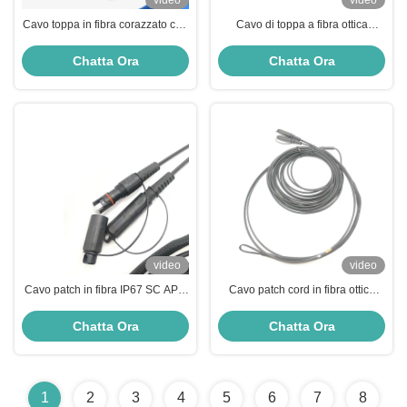
video
video
Cavo toppa in fibra corazzato con
Cavo di toppa a fibra ottica
rivestimento giallo SM HXCOWO
corazzato bianco SC/APC di
SC/UPC-LC/UPC
G657A 3.0mm LSZH a SC/APC
Chatta Ora
Chatta Ora
SM 9 1F
video
video
Cavo patch in fibra IP67 SC APC
Cavo patch cord in fibra ottica
SM con tubo corazzato per cavo
impermeabile stazione base
FTTA FTTH BBU RRU
FTTA con connettore SC
Chatta Ora
Chatta Ora
1
2
3
4
5
6
7
8