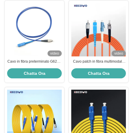
video
video
Cavo in fibra preterminato G625D
Cavo patch in fibra multimodale
con cavo patch in fibra
SC/LC/FC/ST UPC/APC con cavo
monomodale blu SS
patch FTTH duplex semplice
Chatta Ora
Chatta Ora