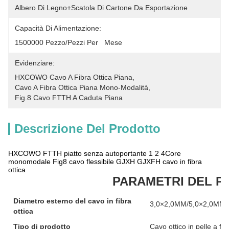
Albero Di Legno+scatola Di Cartone Da Esportazione
Capacità Di Alimentazione:
1500000 Pezzo/pezzi Per   Mese
Evidenziare:
HXCOWO Cavo A Fibra Ottica Piana
, 
Cavo A Fibra Ottica Piana Mono-Modalità
, 
Fig.8 Cavo FTTH A Caduta Piana
Descrizione Del Prodotto
HXCOWO FTTH piatto senza autoportante 1 2 4Core
monomodale Fig8 cavo flessibile GJXH GJXFH cavo in fibra
ottica
PARAMETRI DEL 
Diametro esterno del cavo in fibra
3,0×2,0MM/5,0×2,0MM
ottica
Tipo di prodotto
Cavo ottico in pelle a fa