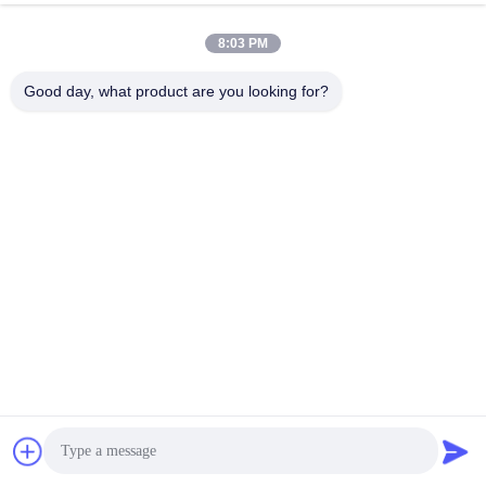
8:03 PM
Good day, what product are you looking for?
IL SEGNO DEL CONTATORE È CHIARO/IL NUMERO DEL 
CONTATORE È PRECISO
Il design umanizzato può essere tagliato a piacimento in base 
alla quantità di utilizzo