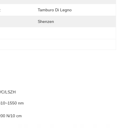
:
Tamburo Di Legno
Shenzen
VC/LSZH
310~1550 nm
200 N/10 cm