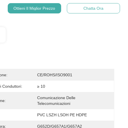
Ottieni Il Miglior Prezzo
Chatta Ora
ione:
CE/ROHS/ISO9001
 Conduttori:
≥ 10
Comunicazione Delle 
one:
Telecomunicazioni
PVC LSZH LSOH PE HDPE
bra:
G652D/G657A1/G657A2