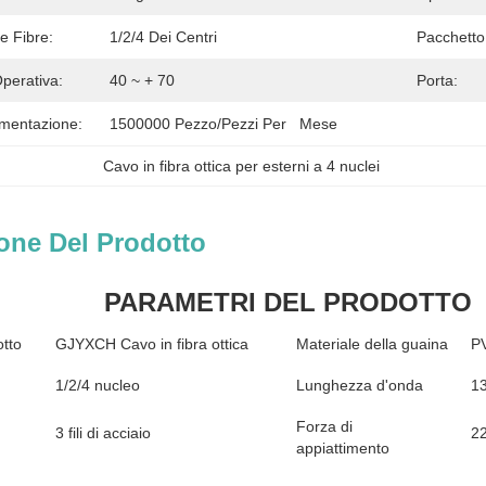
e Fibre:
1/2/4 Dei Centri
Pacchetto
perativa:
40 ~ + 70
Porta:
imentazione:
1500000 Pezzo/pezzi Per   Mese
Cavo in fibra ottica per esterni a 4 nuclei
one Del Prodotto
PARAMETRI DEL PRODOTTO
tto
GJYXCH Cavo in fibra ottica
Materiale della guaina
P
1/2/4 nucleo
Lunghezza d'onda
1
Forza di
3 fili di acciaio
2
appiattimento