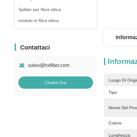
Splitter per fibra ottica
modulo in fibra ottica
Informaz
Contattaci
Informaz
sales@hxfiber.com
Luogo Di Origi
Chatta Ora
Tipo:
Nome Del Prod
Colore:
Lunghezza: