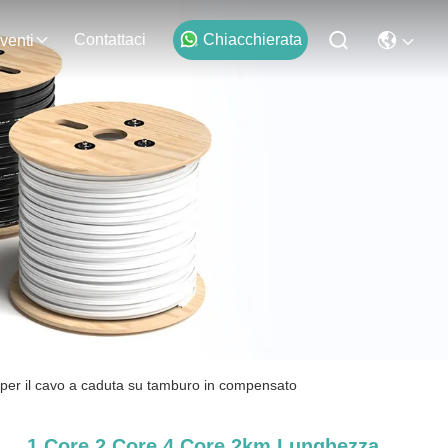
Contattaci
Chiacchierata
venti
o per il cavo a caduta su tamburo in compensato
1 Core 2 Core 4 Core 2km Lunghezza