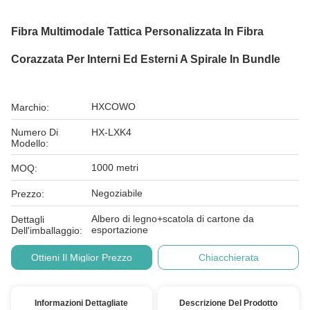
Fibra Multimodale Tattica Personalizzata In Fibra
Corazzata Per Interni Ed Esterni A Spirale In Bundle
HXCOWO
Marchio:
Numero Di
HX-LXK4
Modello:
1000 metri
MOQ:
Negoziabile
Prezzo:
Albero di legno+scatola di cartone da
Dettagli
esportazione
Dell'imballaggio:
Ottieni Il Miglior Prezzo
Chiacchierata
Informazioni Dettagliate
Descrizione Del Prodotto