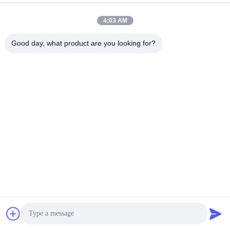
SEGNALE OTTICO
4:03 AM
Good day, what product are you looking for?
Lo strato esterno del cavo ottico armato adotta uno speciale 
design impermeabile e materiale resistente all'usura, che lo 
rende impermeabile e resistente all'usura/attrito nell'ambiente 
esterno. Ciò significa che i cavi in ​​fibra ottica armati possono 
essere utilizzati in ambienti umidi, piovosi o in ambienti con 
movimento elevato senza subire danni da umidità e attrito