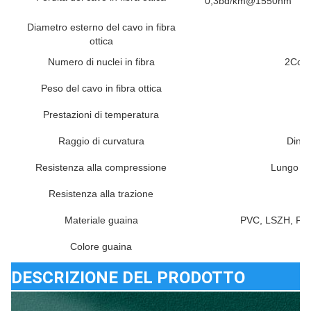
0,3bd/km@1550nm
Diametro esterno del cavo in fibra
ottica
Numero di nuclei in fibra
2Core 
Peso del cavo in fibra ottica
Prestazioni di temperatura
Raggio di curvatura
Dinam
Resistenza alla compressione
Lungo te
Resistenza alla trazione
D
Materiale guaina
PVC, LSZH, PE, 
Colore guaina
DESCRIZIONE DEL PRODOTTO