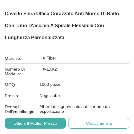
Cavo In Fibra Ottica Corazzato Anti-Morso Di Ratto
Con Tubo D'acciaio A Spirale Flessibile Con
Lunghezza Personalizzata
HX Fiber
Marchio:
Numero Di
HX-LXK2
Modello:
1000 pezzi
MOQ:
Negoziabile
Prezzo:
Albero di legno+scatola di cartone da
Dettagli
esportazione
Dell'imballaggio:
Ottieni Il Miglior Prezzo
Chiacchierata