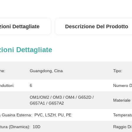
ioni Dettagliate
Descrizione Del Prodotto
ioni Dettagliate
ne:
Guangdong, Cina
Tipo:
duttori:
6
Numero D
OM1/OM2 / OM3 / OM4 / G652D / 
Materiale 
G657A1 / G657A2
a Guaina Esterna:
PVC, LSZH, PU, PE
Temperatu
tura (dinamica):
10D
Raggio Di 