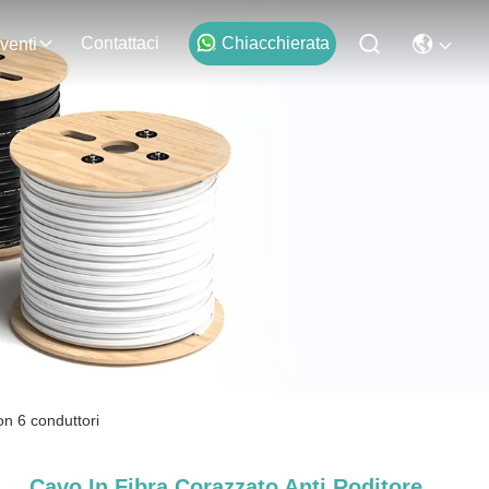
Contattaci
Chiacchierata
venti
on 6 conduttori
Cavo In Fibra Corazzato Anti Roditore