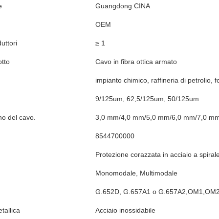
e
Guangdong CINA
OEM
uttori
≥ 1
tto
Cavo in fibra ottica armato
impianto chimico, raffineria di petrolio, 
9/125um, 62,5/125um, 50/125um
no del cavo.
3,0 mm/4,0 mm/5,0 mm/6,0 mm/7,0 m
8544700000
Protezione corazzata in acciaio a spiral
Monomodale, Multimodale
G.652D, G.657A1 o G.657A2,OM1,O
tallica
Acciaio inossidabile