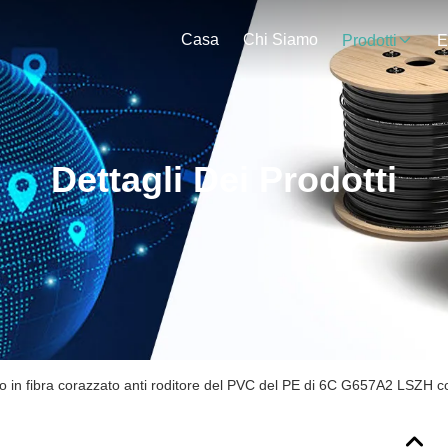
Casa
Chi Siamo
Prodotti
E
Dettagli Dei Prodotti
o in fibra corazzato anti roditore del PVC del PE di 6C G657A2 LSZH c