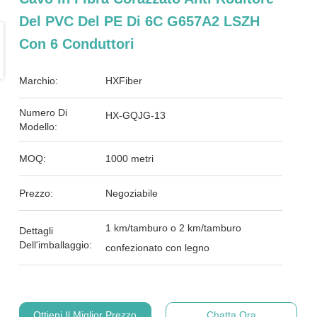
Del PVC Del PE Di 6C G657A2 LSZH
Con 6 Conduttori
Marchio:
HXFiber
Numero Di
HX-GQJG-13
Modello:
MOQ:
1000 metri
Prezzo:
Negoziabile
1 km/tamburo o 2 km/tamburo
Dettagli
Dell'imballaggio:
confezionato con legno
Ottieni Il Miglior Prezzo
Chatta Ora