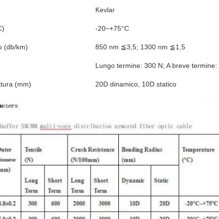
Kevlar
C)
-20~+75°C
o (db/km)
850 nm ≦3,5; 1300 nm ≦1,5
Lungo termine: 300 N; A breve termine
atura (mm)
20D dinamico, 10D statico