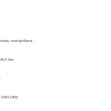
foresta, metropolitana...
m/8,0 mm
e
M2,OM3,OM4