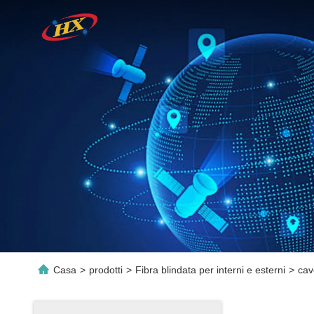
Casa
>
prodotti
>
Fibra blindata per interni e esterni
>
cav