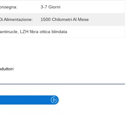
onsegna:
3-7 Giorni
Di Alimentazione:
1500 Chilometri Al Mese
 antinucle
, 
LZH fibra ottica blindata
duttori