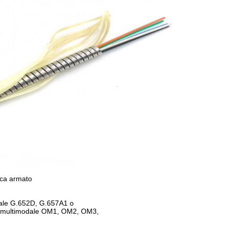
tica armato
le G.652D, G.657A1 o
a multimodale OM1, OM2, OM3,