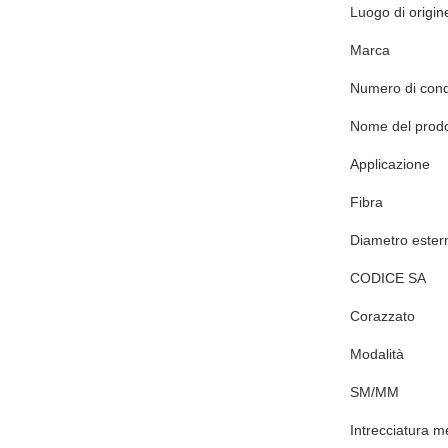
Luogo di origin
Marca
Numero di cond
Nome del prodo
Applicazione
Fibra
Diametro ester
CODICE SA
Corazzato
Modalità
SM/MM
Intrecciatura me