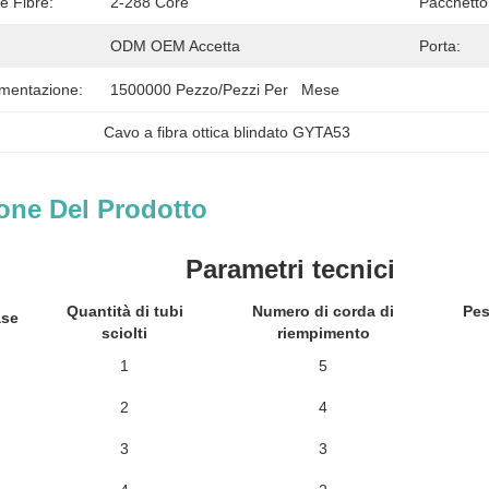
e Fibre:
2-288 Core
Pacchetto
ODM OEM Accetta
Porta:
imentazione:
1500000 Pezzo/pezzi Per   Mese
Cavo a fibra ottica blindato GYTA53
one Del Prodotto
Parametri tecnici
Quantità di tubi
Numero di corda di
Pes
ase
sciolti
riempimento
1
5
2
4
3
3