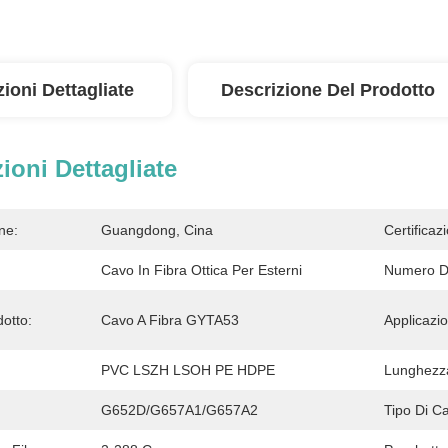
ioni Dettagliate
Descrizione Del Prodotto
ioni Dettagliate
ne:
Guangdong, Cina
Certificaz
Cavo In Fibra Ottica Per Esterni
Numero Di
otto:
Cavo A Fibra GYTA53
Applicazi
PVC LSZH LSOH PE HDPE
Lunghezz
G652D/G657A1/G657A2
Tipo Di C