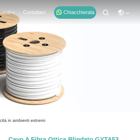
Contattaci
Chiacchierata
venti
cità in ambienti estremi
Cavo A Fibra Ottica Blindato GYTA53