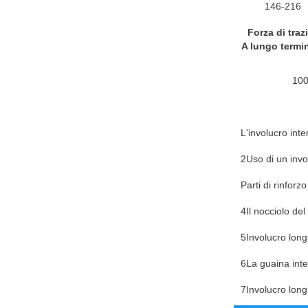
146-216
Forza di tra
A lungo termi
100
L'involucro int
2Uso di un invol
Parti di rinforzo
4Il nocciolo de
5Involucro longi
6La guaina int
7Involucro long