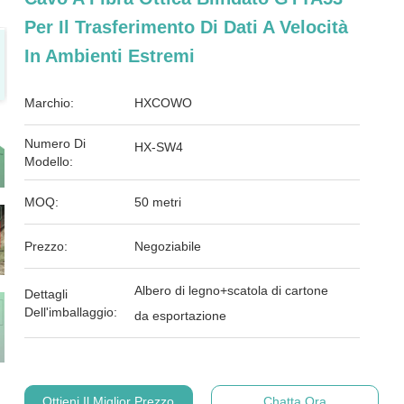
Per Il Trasferimento Di Dati A Velocità
In Ambienti Estremi
Marchio:
HXCOWO
Numero Di
HX-SW4
Modello:
MOQ:
50 metri
Prezzo:
Negoziabile
Albero di legno+scatola di cartone
Dettagli
Dell'imballaggio:
da esportazione
Ottieni Il Miglior Prezzo
Chatta Ora