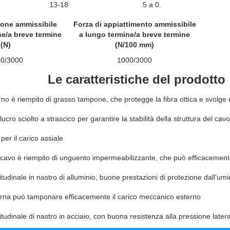
13-18
5 a 0.
zione ammissibile
Forza di appiattimento ammissibile
ne/a breve termine
a lungo termine/a breve termine
(N)
(N/100 mm)
0/3000
1000/3000
Le caratteristiche del prodotto
erno è riempito di grasso tampone, che protegge la fibra ottica e svolg
ucro sciolto a strascico per garantire la stabilità della struttura del cavo
 per il carico assiale
l cavo è riempito di unguento impermeabilizzante, che può efficacement
tudinale in nastro di alluminio, buone prestazioni di protezione dall'umi
erna può tamponare efficacemente il carico meccanico esterno
itudinale di nastro in acciaio, con buona resistenza alla pressione later