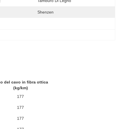
:
Tamburo Di Legno
Shenzen
o del cavo in fibra ottica
(kg/km)
177
177
177