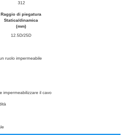
312
Raggio di piegatura
Statica/dinamica
(mm)
12.5D/25D
e un ruolo impermeabile
e impermeabilizzare il cavo
dità
ale