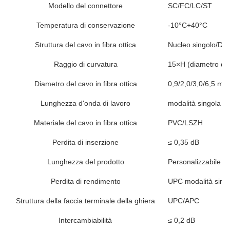
Modello del connettore
SC/FC/LC/ST
Temperatura di conservazione
-10°C+40°C
Struttura del cavo in fibra ottica
Nucleo singolo/Dop
Raggio di curvatura
15×H (diametro del 
Diametro del cavo in fibra ottica
0,9/2,0/3,0/6,5 mm
Lunghezza d'onda di lavoro
modalità singola 
Materiale del cavo in fibra ottica
PVC/LSZH
Perdita di inserzione
≤ 0,35 dB
Lunghezza del prodotto
Personalizzabile
Perdita di rendimento
UPC modalità sing
Struttura della faccia terminale della ghiera
UPC/APC
Intercambiabilità
≤ 0,2 dB