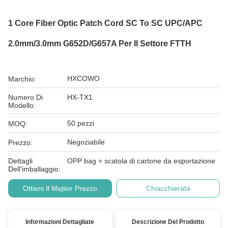
1 Core Fiber Optic Patch Cord SC To SC UPC/APC
2.0mm/3.0mm G652D/G657A Per Il Settore FTTH
HXCOWO
Marchio:
Numero Di
HX-TX1
Modello:
50 pezzi
MOQ:
Negoziabile
Prezzo:
Dettagli
OPP bag + scatola di cartone da esportazione
Dell'imballaggio:
Ottieni Il Miglior Prezzo
Chiacchierata
Informazioni Dettagliate
Descrizione Del Prodotto