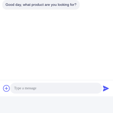
--- indipendente dalla lunghezza d'onda (DWDM)
Good day, what product are you looking for?
--- Durabilità (ben oltre 100 MW)
---Struttura semplice e affidabile
Specificità: