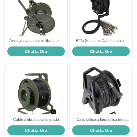
Avvolgicavo tattico in fibra ottica
FTTx Solutions Cablo tattico in
LSZH Connettività FTTx migliorata
fibra ottica Fibra tattica multimodo
Chatta Ora
Chatta Ora
ISO ROHS
con giacca in TPU in PVC LSZH
Cable a fibra ottica di grado
Cavo tattico a fibra ottica nero
militare Tfoca Tactical Fiber Reel
assemblaggio CE ROHS ISO
Chatta Ora
Chatta Ora
per ambienti difficili
Cavo tattico militare